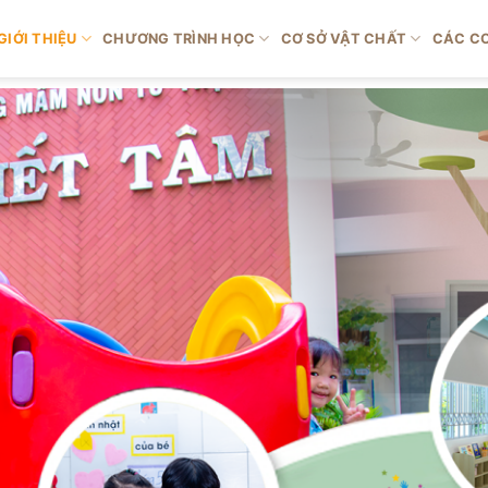
GIỚI THIỆU
CHƯƠNG TRÌNH HỌC
CƠ SỞ VẬT CHẤT
CÁC CƠ