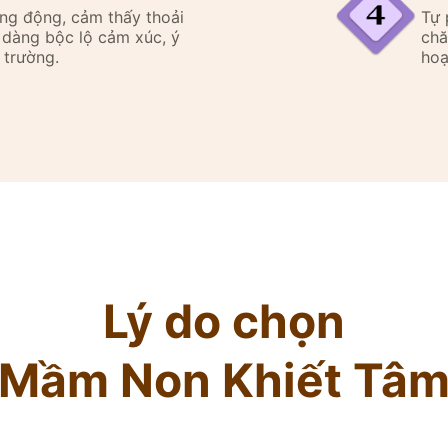
ăng động, cảm thấy thoải
Tự 
ễ dàng bộc lộ cảm xúc, ý
chă
 trường.
hoạ
Lý do chọn
Mầm Non Khiết Tâ