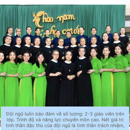
Đội ngũ luôn bảo đảm về số lượng: 2-3 giáo viên trên
lớp. Trình độ và năng lực chuyên môn cao. Nét giá trị
tinh thần đặc thù của đội ngũ là tinh thần trách nhiệm,