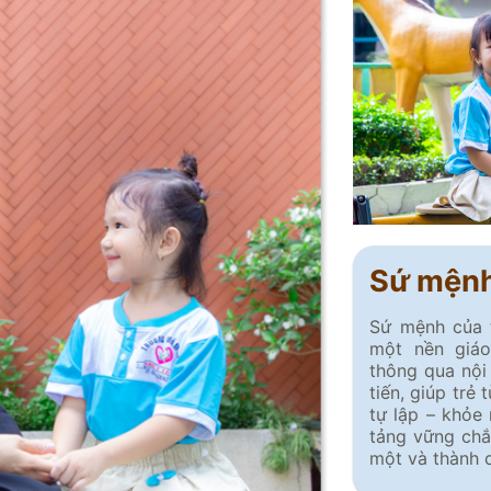
Sứ mện
Sứ mệnh của
một nền giá
thông qua nội
tiến, giúp trẻ
tự lập – khỏe
tảng vững chắ
một và thành