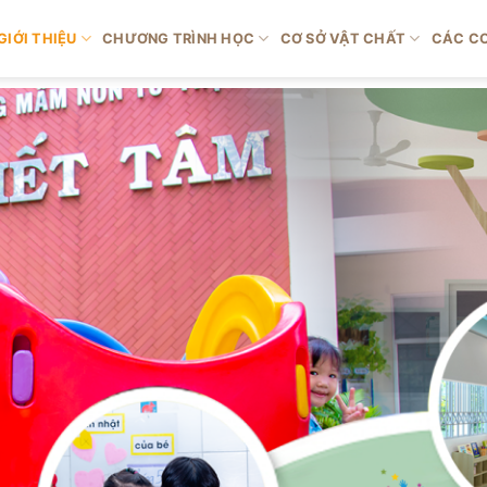
GIỚI THIỆU
CHƯƠNG TRÌNH HỌC
CƠ SỞ VẬT CHẤT
CÁC CƠ