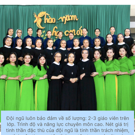
Đội ngũ luôn bảo đảm về số lượng: 2-3 giáo viên trên
lớp. Trình độ và năng lực chuyên môn cao. Nét giá trị
tinh thần đặc thù của đội ngũ là tinh thần trách nhiệm,