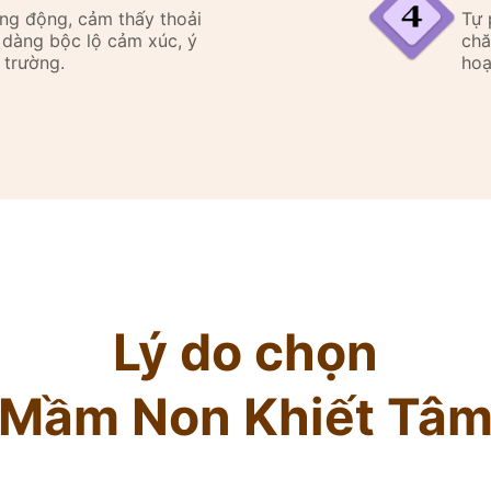
ăng động, cảm thấy thoải
Tự 
ễ dàng bộc lộ cảm xúc, ý
chă
 trường.
hoạ
Lý do chọn
Mầm Non Khiết Tâ