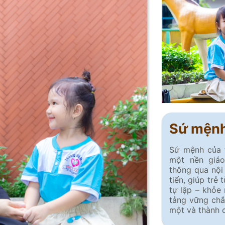
Sứ mện
Sứ mệnh của
một nền giá
thông qua nội
tiến, giúp trẻ
tự lập – khỏe
tảng vững chắ
một và thành