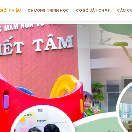
GIỚI THIỆU
CHƯƠNG TRÌNH HỌC
CƠ SỞ VẬT CHẤT
CÁC CƠ