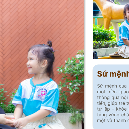
Sứ mện
Sứ mệnh của
một nền giá
thông qua nội
tiến, giúp trẻ
tự lập – khỏe
tảng vững chắ
một và thành