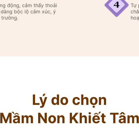
ăng động, cảm thấy thoải
Tự 
ễ dàng bộc lộ cảm xúc, ý
chă
 trường.
hoạ
Lý do chọn
Mầm Non Khiết Tâ