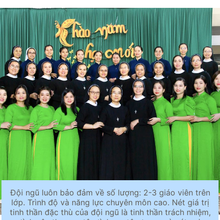
Đội ngũ luôn bảo đảm về số lượng: 2-3 giáo viên trên
lớp. Trình độ và năng lực chuyên môn cao. Nét giá trị
tinh thần đặc thù của đội ngũ là tinh thần trách nhiệm,