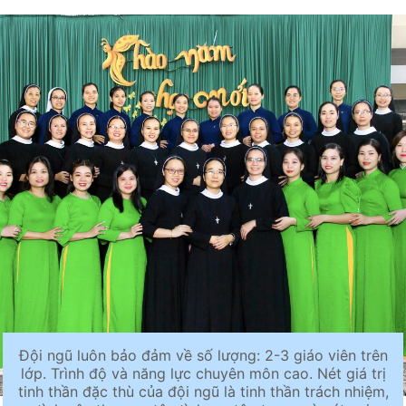
Đội ngũ luôn bảo đảm về số lượng: 2-3 giáo viên trên
lớp. Trình độ và năng lực chuyên môn cao. Nét giá trị
tinh thần đặc thù của đội ngũ là tinh thần trách nhiệm,