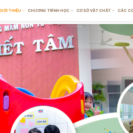
GIỚI THIỆU
CHƯƠNG TRÌNH HỌC
CƠ SỞ VẬT CHẤT
CÁC CƠ