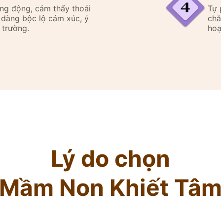
ăng động, cảm thấy thoải
Tự 
ễ dàng bộc lộ cảm xúc, ý
chă
 trường.
hoạ
Lý do chọn
Mầm Non Khiết Tâ