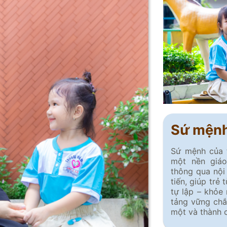
Sứ mện
Sứ mệnh của
một nền giá
thông qua nội
tiến, giúp trẻ
tự lập – khỏe
tảng vững chắ
một và thành