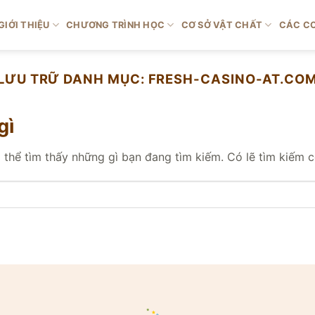
GIỚI THIỆU
CHƯƠNG TRÌNH HỌC
CƠ SỞ VẬT CHẤT
CÁC CƠ
LƯU TRỮ DANH MỤC:
FRESH-CASINO-AT.CO
gì
thể tìm thấy những gì bạn đang tìm kiếm. Có lẽ tìm kiếm có