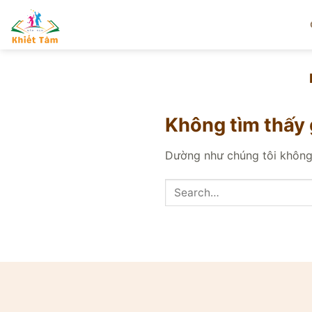
Bỏ
qua
nội
dung
Không tìm thấy 
Dường như chúng tôi không 