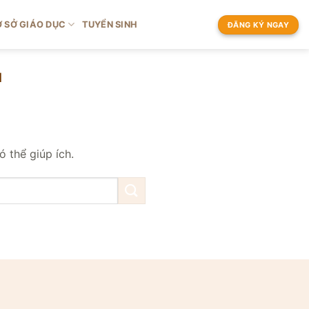
 SỞ GIÁO DỤC
TUYỂN SINH
ĐĂNG KÝ NGAY
M
 thể giúp ích.