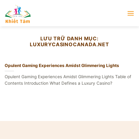
Bỏ
qua
nội
dung
LƯU TRỮ DANH MỤC:
LUXURYCASINOCANADA.NET
Opulent Gaming Experiences Amidst Glimmering Lights
Opulent Gaming Experiences Amidst Glimmering Lights Table of
Contents Introduction What Defines a Luxury Casino?