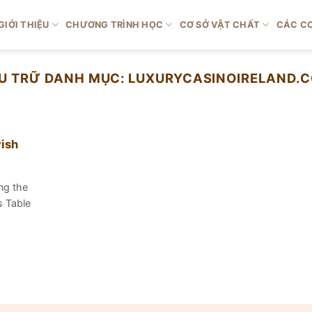
GIỚI THIỆU
CHƯƠNG TRÌNH HỌC
CƠ SỞ VẬT CHẤT
CÁC CƠ
U TRỮ DANH MỤC:
LUXURYCASINOIRELAND.
vish
ng the
s Table