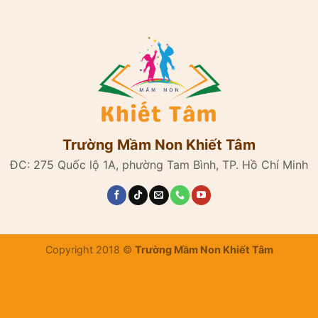
Trường Mầm Non Khiết Tâm
ĐC: 275 Quốc lộ 1A, phường Tam Bình, TP. Hồ Chí Minh
Copyright 2018 ©
Trường Mầm Non Khiết Tâm