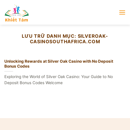
Bỏ
qua
nội
dung
LƯU TRỮ DANH MỤC:
SILVEROAK-
CASINOSOUTHAFRICA.COM
Unlocking Rewards at Silver Oak Casino with No Deposit
Bonus Codes
Exploring the World of Silver Oak Casino: Your Guide to No
Deposit Bonus Codes Welcome