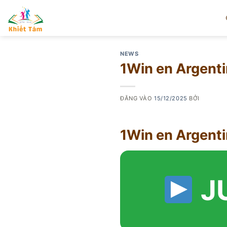
Bỏ
qua
nội
dung
NEWS
1Win en Argenti
ĐĂNG VÀO
15/12/2025
BỞI
1Win en Argenti
J