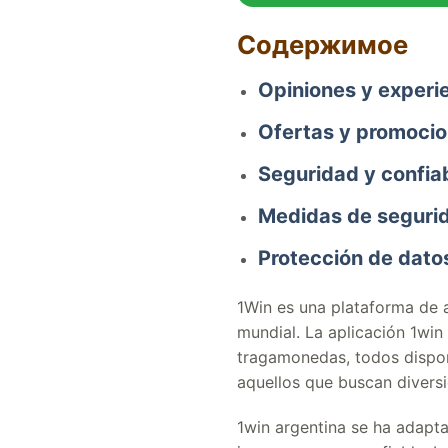
Содержимое
Opiniones y experi
Ofertas y promocio
Seguridad y confia
Medidas de seguri
Protección de dato
1Win es una plataforma de a
mundial. La aplicación 1win
tragamonedas, todos dispon
aquellos que buscan divers
1win argentina se ha adapt