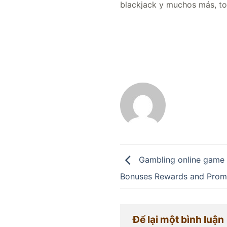
blackjack y muchos más, to
Gambling online game 
Bonuses Rewards and Promo
Để lại một bình luận