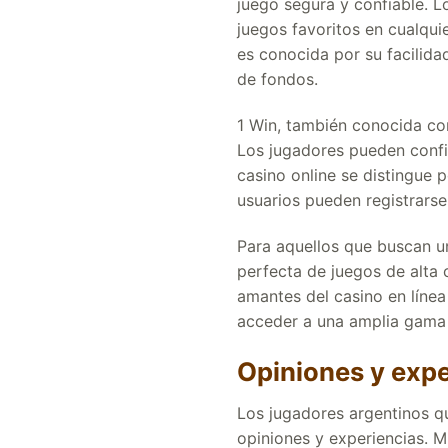
juego segura y confiable. L
juegos favoritos en cualqui
es conocida por su facilida
de fondos.
1 Win, también conocida co
Los jugadores pueden confi
casino online se distingue p
usuarios pueden registrarse
Para aquellos que buscan u
perfecta de juegos de alta 
amantes del casino en línea
acceder a una amplia gama d
Opiniones y expe
Los jugadores argentinos 
opiniones y experiencias. M