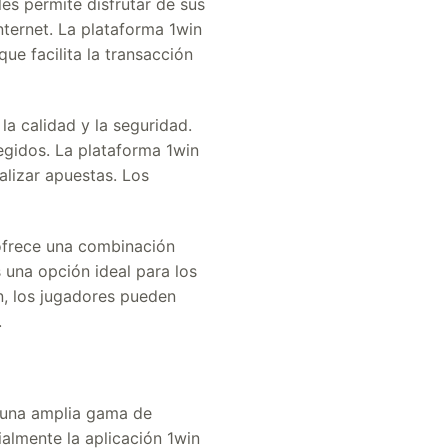
les permite disfrutar de sus
nternet. La plataforma 1win
ue facilita la transacción
a calidad y la seguridad.
egidos. La plataforma 1win
ealizar apuestas. Los
 ofrece una combinación
s una opción ideal para los
n, los jugadores pueden
.
 una amplia gama de
ialmente la aplicación 1win