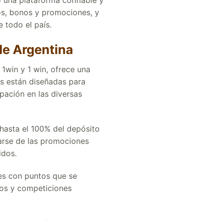
os, bonos y promociones, y
 todo el país.
de Argentina
 1win y 1 win, ofrece una
as están diseñadas para
ipación en las diversas
hasta el 100% del depósito
iarse de las promociones
idos.
es con puntos que se
eos y competiciones