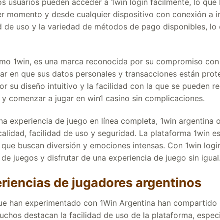
os usuarios pueden acceder a 1win login fácilmente, lo que 
er momento y desde cualquier dispositivo con conexión a i
d de uso y la variedad de métodos de pago disponibles, lo q
mo 1win, es una marca reconocida por su compromiso con l
ar en que sus datos personales y transacciones están prot
or su diseño intuitivo y la facilidad con la que se pueden r
 y comenzar a jugar en win1 casino sin complicaciones.
na experiencia de juego en línea completa, 1win argentina
calidad, facilidad de uso y seguridad. La plataforma 1win e
 que buscan diversión y emociones intensas. Con 1win logi
e juegos y disfrutar de una experiencia de juego sin igual
riencias de jugadores argentinos
que han experimentado con 1Win Argentina han compartido
uchos destacan la facilidad de uso de la plataforma, espec