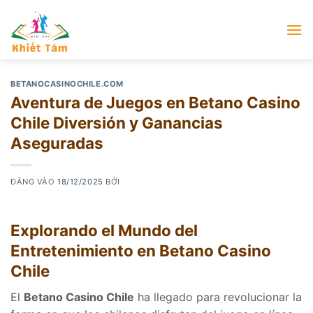
Bỏ
qua
nội
dung
BETANOCASINOCHILE.COM
Aventura de Juegos en Betano Casino
Chile Diversión y Ganancias
Aseguradas
ĐĂNG VÀO
18/12/2025
BỞI
Explorando el Mundo del
Entretenimiento en Betano Casino
Chile
El
Betano Casino Chile
ha llegado para revolucionar la