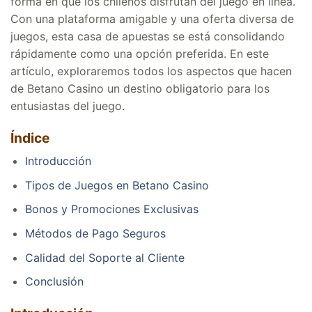
forma en que los chilenos disfrutan del juego en línea.
Con una plataforma amigable y una oferta diversa de
juegos, esta casa de apuestas se está consolidando
rápidamente como una opción preferida. En este
artículo, exploraremos todos los aspectos que hacen
de Betano Casino un destino obligatorio para los
entusiastas del juego.
Índice
Introducción
Tipos de Juegos en Betano Casino
Bonos y Promociones Exclusivas
Métodos de Pago Seguros
Calidad del Soporte al Cliente
Conclusión