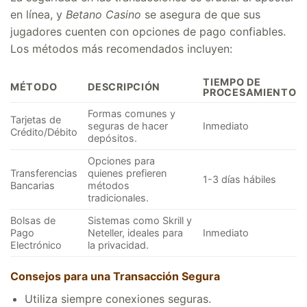
en línea, y
Betano Casino
se asegura de que sus
jugadores cuenten con opciones de pago confiables.
Los métodos más recomendados incluyen:
TIEMPO DE
MÉTODO
DESCRIPCIÓN
PROCESAMIENTO
Formas comunes y
Tarjetas de
seguras de hacer
Inmediato
Crédito/Débito
depósitos.
Opciones para
Transferencias
quienes prefieren
1-3 días hábiles
Bancarias
métodos
tradicionales.
Bolsas de
Sistemas como Skrill y
Pago
Neteller, ideales para
Inmediato
Electrónico
la privacidad.
Consejos para una Transacción Segura
Utiliza siempre conexiones seguras.