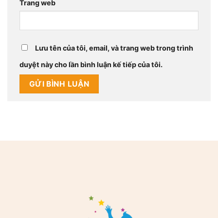
Trang web
Lưu tên của tôi, email, và trang web trong trình
duyệt này cho lần bình luận kế tiếp của tôi.