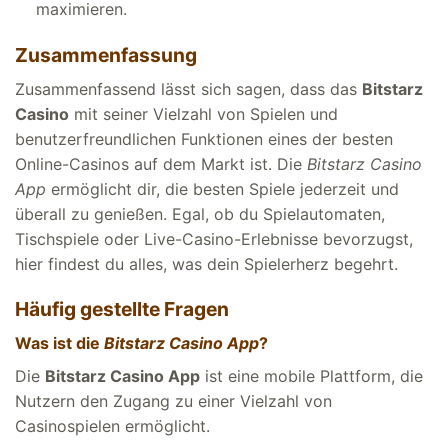
maximieren.
Zusammenfassung
Zusammenfassend lässt sich sagen, dass das
Bitstarz
Casino
mit seiner Vielzahl von Spielen und
benutzerfreundlichen Funktionen eines der besten
Online-Casinos auf dem Markt ist. Die
Bitstarz Casino
App
ermöglicht dir, die besten Spiele jederzeit und
überall zu genießen. Egal, ob du Spielautomaten,
Tischspiele oder Live-Casino-Erlebnisse bevorzugst,
hier findest du alles, was dein Spielerherz begehrt.
Häufig gestellte Fragen
Was ist die
Bitstarz Casino App
?
Die
Bitstarz Casino App
ist eine mobile Plattform, die
Nutzern den Zugang zu einer Vielzahl von
Casinospielen ermöglicht.