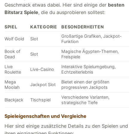
Geschmack etwas dabei. Hier sind einige der
besten
Bitstarz Spiele
, die du ausprobieren solltest:
SPIEL
KATEGORIE
BESONDERHEITEN
Großartige Grafiken, Jackpot-
Wolf Gold
Slot
Funktion
Book of
Magische Ägypten-Themen,
Slot
Dead
Freispiele
Live
Interaktive Spielumgebung,
Live-Casino
Roulette
Echtzeiterlebnis
Mega
Bietet einen der größten
Jackpot Slot
Moolah
progressiven Jackpots
Verschiedene Varianten,
Blackjack
Tischspiel
strategische Tiefe
Spieleigenschaften und Vergleiche
Hier sind einige zusätzliche Details zu den Spielen und
ihren einzigartigen Funktionen: