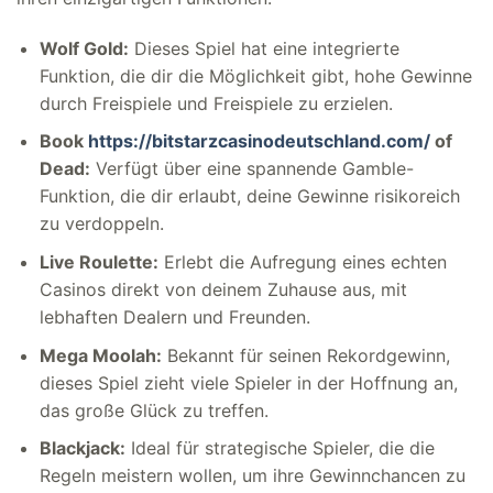
Wolf Gold:
Dieses Spiel hat eine integrierte
Funktion, die dir die Möglichkeit gibt, hohe Gewinne
durch Freispiele und Freispiele zu erzielen.
Book
https://bitstarzcasinodeutschland.com/
of
Dead:
Verfügt über eine spannende Gamble-
Funktion, die dir erlaubt, deine Gewinne risikoreich
zu verdoppeln.
Live Roulette:
Erlebt die Aufregung eines echten
Casinos direkt von deinem Zuhause aus, mit
lebhaften Dealern und Freunden.
Mega Moolah:
Bekannt für seinen Rekordgewinn,
dieses Spiel zieht viele Spieler in der Hoffnung an,
das große Glück zu treffen.
Blackjack:
Ideal für strategische Spieler, die die
Regeln meistern wollen, um ihre Gewinnchancen zu