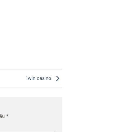
1win casino
dấu
*