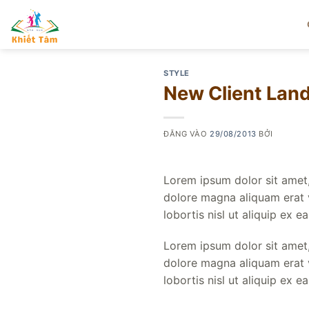
Bỏ
qua
nội
dung
STYLE
New Client Lan
ĐĂNG VÀO
29/08/2013
BỞI
Lorem ipsum dolor sit amet,
dolore magna aliquam erat v
lobortis nisl ut aliquip ex
Lorem ipsum dolor sit amet,
dolore magna aliquam erat v
lobortis nisl ut aliquip ex